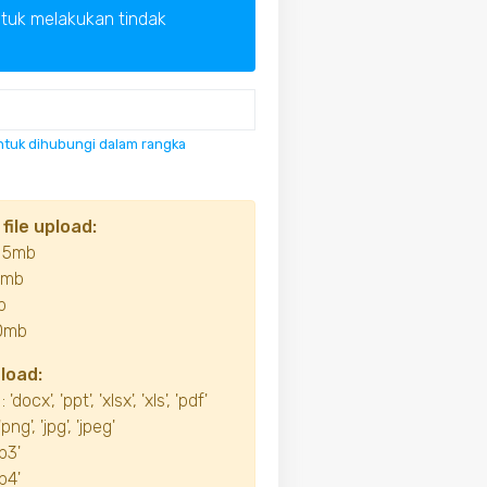
ntuk melakukan tindak
untuk dihubungi dalam rangka
file upload:
 5mb
5mb
b
0mb
pload:
docx', 'ppt', 'xlsx', 'xls', 'pdf'
ng', 'jpg', 'jpeg'
p3'
p4'