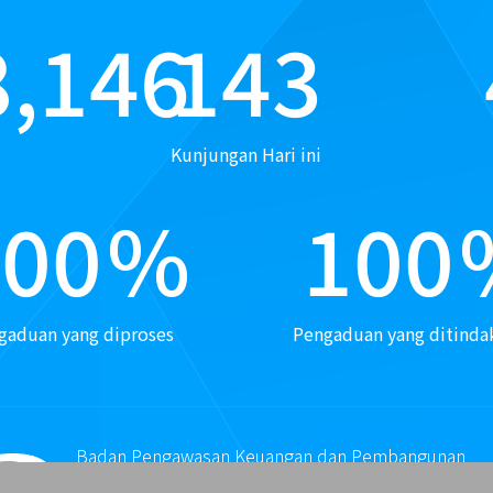
8,146
143
Kunjungan Hari ini
100
%
100
gaduan yang diproses
Pengaduan yang ditindak
Badan Pengawasan Keuangan dan Pembangunan
Perwakilan D.I. Yogyakarta