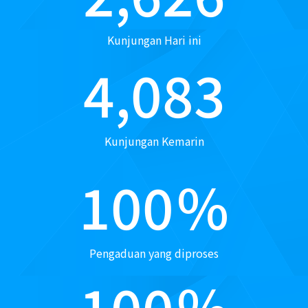
Kunjungan Hari ini
4,083
Kunjungan Kemarin
100
%
Pengaduan yang diproses
100
%