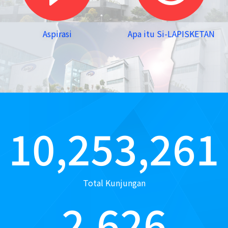
Aspirasi
Apa itu Si-LAPISKETAN
10,253,261
Total Kunjungan
2,626